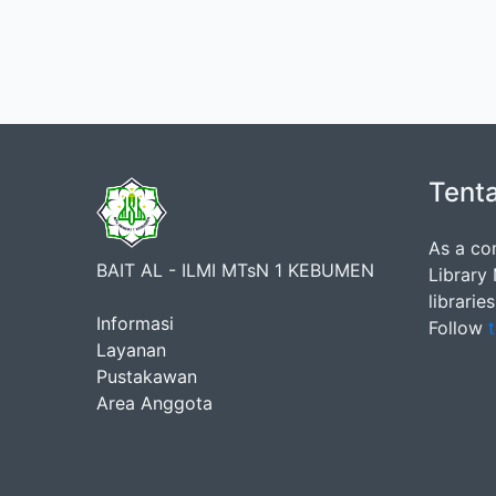
Tent
As a co
BAIT AL - ILMI MTsN 1 KEBUMEN
Library
librarie
Informasi
Follow
t
Layanan
Pustakawan
Area Anggota