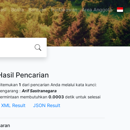
asi
Berita
Bantuan
Pustakawan
Area Anggota
Hasil Pencarian
itemukan
1
dari pencarian Anda melalui kata kunci:
engarang :
Arif Sastranegara
ermintaan membutuhkan
0.0003
detik untuk selesai
XML Result
JSON Result
aran