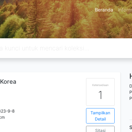
Beranda
Inform
 Korea
Ketersediaan
D
1
P
P
823-9-8
Tampilkan
 cm
Detail
S
Sitasi