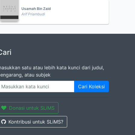
Usamah Bin Zaid
Arif Priambudi
Cari
asukkan satu atau lebih kata kunci dari judul,
engarang, atau subjek
Cari Koleksi
Donasi untuk SLiMS
Kontribusi untuk SLiMS?