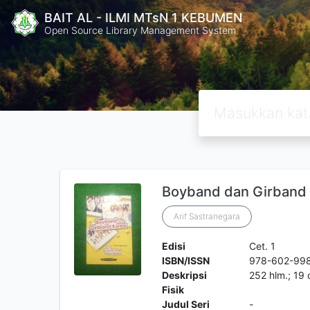
BAIT AL - ILMI MTsN 1 KEBUMEN
Open Source Library Management System
Boyband dan Girband
Arif Sastranegara
Edisi
Cet. 1
ISBN/ISSN
978-602-99
Deskripsi
252 hlm.; 19
Fisik
Judul Seri
-