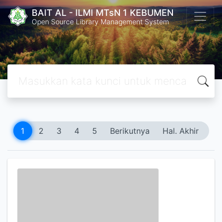
BAIT AL - ILMI MTsN 1 KEBUMEN
Open Source Library Management System
1
2
3
4
5
Berikutnya
Hal. Akhir