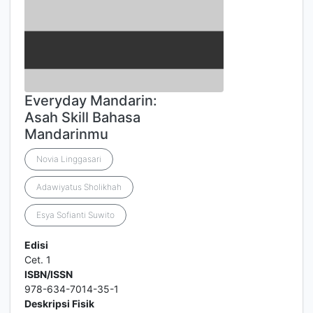
Everyday Mandarin:
Asah Skill Bahasa
Mandarinmu
Novia Linggasari
Adawiyatus Sholikhah
Esya Sofianti Suwito
Edisi
Cet. 1
ISBN/ISSN
978-634-7014-35-1
Deskripsi Fisik