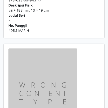
978-623-09-9451-7
Deskripsi Fisik
viii + 188 hlm; 13 x 19 cm
Judul Seri
-
No. Panggil
495.1 MAR H