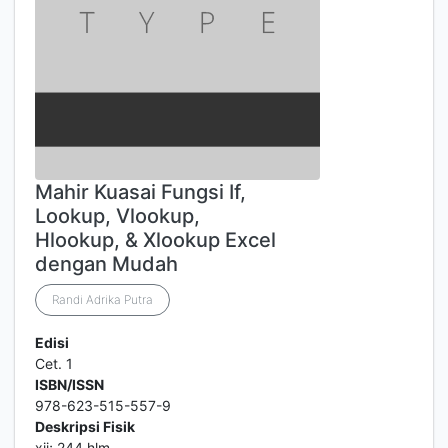
Mahir Kuasai Fungsi If,
Lookup, Vlookup,
Hlookup, & Xlookup Excel
dengan Mudah
Randi Adrika Putra
Edisi
Cet. 1
ISBN/ISSN
978-623-515-557-9
Deskripsi Fisik
xii; 244 hlm