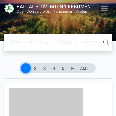
BAIT AL - ILMI MTsN 1 KEBUMEN
Open Source Library Management System
1
2
3
4
5
Hal. Akhir