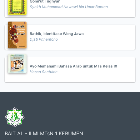
Qomi'ut Tughyan
Syekh Muhammad Nawawi bin Umar Banten
Bathik, Identitase Wong Jawa
Djati Prihantono
Ayo Memahami Bahasa Arab untuk MTs Kelas IX
Hasan Saefuloh
BAIT AL - ILMI MTsN 1 KEBUMEN