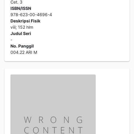
Cet. 3
ISBN/ISSN
978-623-00-4696-4
Deskripsi Fisik
viii; 152 hlm
Judul Seri
-
No. Panggil
004.22 ARI M