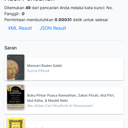
Ditemukan
49
dari pencarian Anda melalui kata kunci:
No.
Panggil :
0
Permintaan membutuhkan
0.00031
detik untuk selesai
XML Result
JSON Result
Saran
Mencari Raden Saleh
Kurnia Effendi
Buku Pintar Puasa Ramadhan, Zakat Fitrah, Idul Fitri,
Idul Adha, & Maulid Nabi
Abu Abbas Zain Musthofa Al-Basuruwani