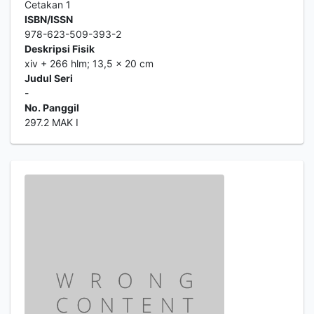
Cetakan 1
ISBN/ISSN
978-623-509-393-2
Deskripsi Fisik
xiv + 266 hlm; 13,5 x 20 cm
Judul Seri
-
No. Panggil
297.2 MAK I