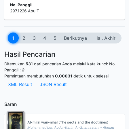
No. Panggil
297.1226 Abu T
1
2
3
4
5
Berikutnya
Hal. Akhir
Hasil Pencarian
Ditemukan
531
dari pencarian Anda melalui kata kunci:
No.
Panggil :
2
Permintaan membutuhkan
0.00031
detik untuk selesai
XML Result
JSON Result
Saran
Al-milal wan-nihal (The sects and the doctrines)
Mohammed ben Abdul-Karim Al-Shahrastani - Ahmad