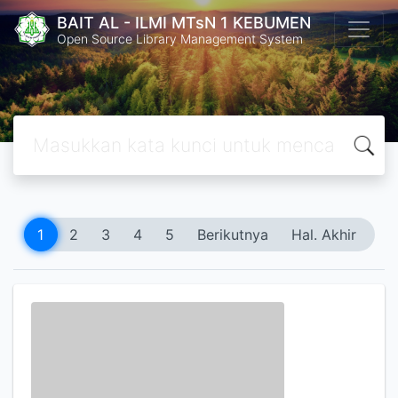
BAIT AL - ILMI MTsN 1 KEBUMEN
Open Source Library Management System
1
2
3
4
5
Berikutnya
Hal. Akhir