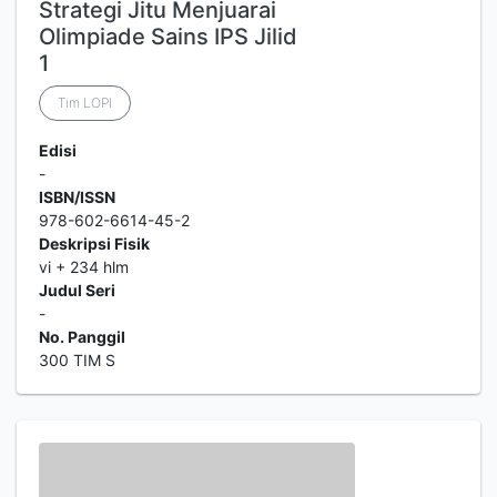
Strategi Jitu Menjuarai
Olimpiade Sains IPS Jilid
1
Tim LOPI
Edisi
-
ISBN/ISSN
978-602-6614-45-2
Deskripsi Fisik
vi + 234 hlm
Judul Seri
-
No. Panggil
300 TIM S