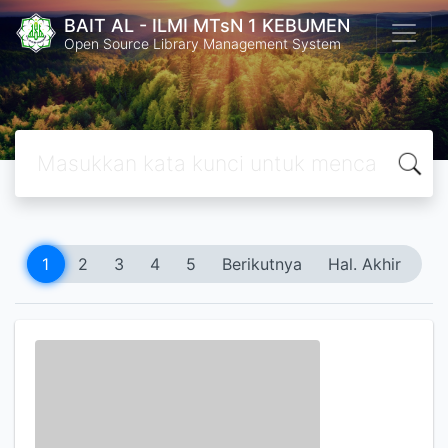
BAIT AL - ILMI MTsN 1 KEBUMEN
Open Source Library Management System
1
2
3
4
5
Berikutnya
Hal. Akhir