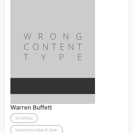
Warren Buffett
Sri Rahayu
Muhammad Iqbal Al Qodri