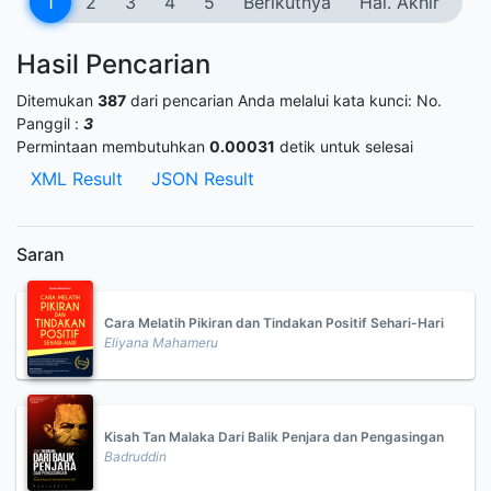
1
2
3
4
5
Berikutnya
Hal. Akhir
Hasil Pencarian
Ditemukan
387
dari pencarian Anda melalui kata kunci:
No.
Panggil :
3
Permintaan membutuhkan
0.00031
detik untuk selesai
XML Result
JSON Result
Saran
Cara Melatih Pikiran dan Tindakan Positif Sehari-Hari
Eliyana Mahameru
Kisah Tan Malaka Dari Balik Penjara dan Pengasingan
Badruddin