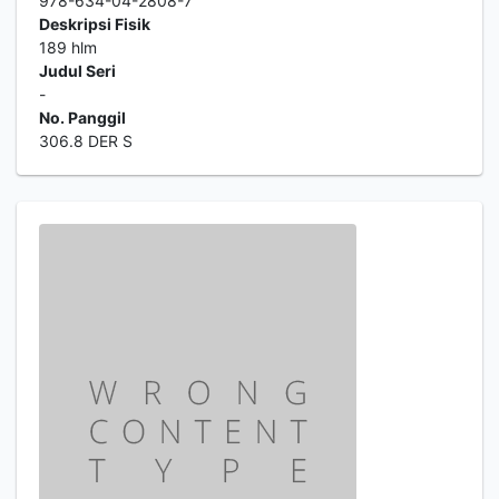
978-634-04-2808-7
Deskripsi Fisik
189 hlm
Judul Seri
-
No. Panggil
306.8 DER S