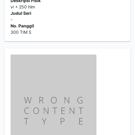
Deskripsi Fisik
vi + 250 hlm
Judul Seri
-
No. Panggil
300 TIM S