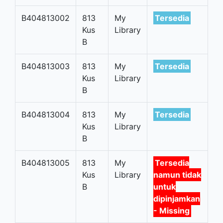
B404813002
813
My
Tersedia
Kus
Library
B
B404813003
813
My
Tersedia
Kus
Library
B
B404813004
813
My
Tersedia
Kus
Library
B
B404813005
813
My
Tersedia
Kus
Library
namun tidak
B
untuk
dipinjamkan
- Missing