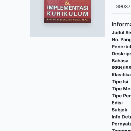
G90371
Informa
Judul Se
No. Pang
Penerbi
Deskrips
Bahasa
ISBN/IS
Klasifika
Tipe Isi
Tipe Me
Tipe P
Edisi
Subjek
Info Deta
Pernyat
Tanggu