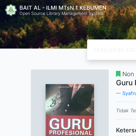
BAIT AL - ILMI MTsN 1 KEBUMEN
Open Source Library Management System
Non 
Guru 
Syafr
Tidak Te
Keters