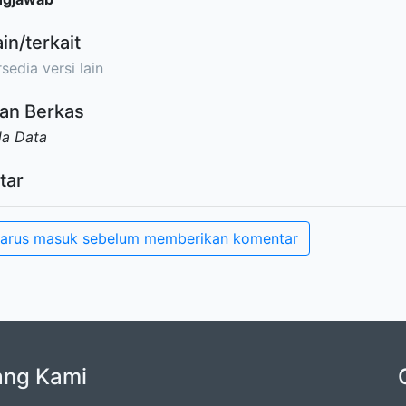
ain/terkait
sedia versi lain
an Berkas
da Data
tar
arus masuk sebelum memberikan komentar
ang Kami