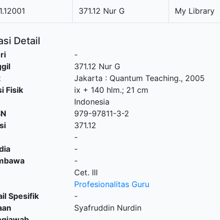
.12001
371.12 Nur G
My Library
si Detail
ri
-
gil
371.12 Nur G
t
Jakarta
:
Quantum Teaching
.,
2005
i Fisik
ix + 140 hlm.; 21 cm
Indonesia
SN
979-97811-3-2
si
371.12
-
dia
-
embawa
-
Cet. III
Profesionalitas Guru
il Spesifik
-
aan
Syafruddin Nurdin
ngjawab