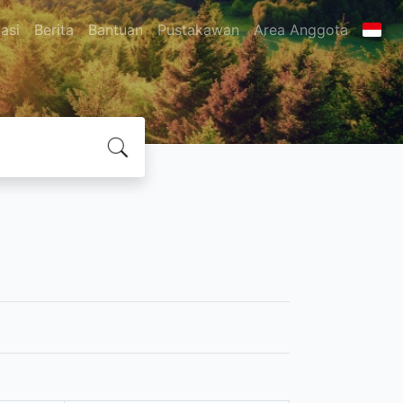
asi
Berita
Bantuan
Pustakawan
Area Anggota