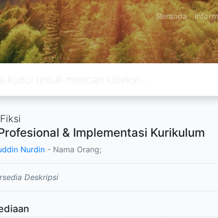
Beranda
Inform
Fiksi
Profesional & Implementasi Kurikulum
uddin Nurdin
- Nama Orang;
rsedia Deskripsi
ediaan