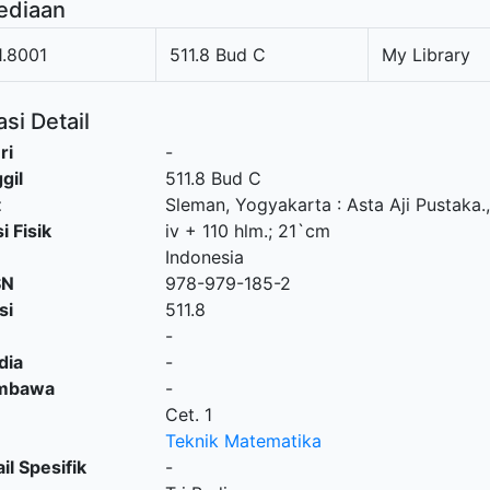
ediaan
.8001
511.8 Bud C
My Library
si Detail
ri
-
gil
511.8 Bud C
t
Sleman, Yogyakarta
:
Asta Aji Pustaka
.
i Fisik
iv + 110 hlm.; 21`cm
Indonesia
SN
978-979-185-2
si
511.8
-
dia
-
embawa
-
Cet. 1
Teknik Matematika
il Spesifik
-