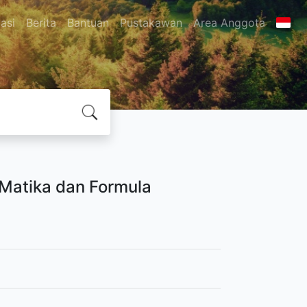
asi
Berita
Bantuan
Pustakawan
Area Anggota
Matika dan Formula