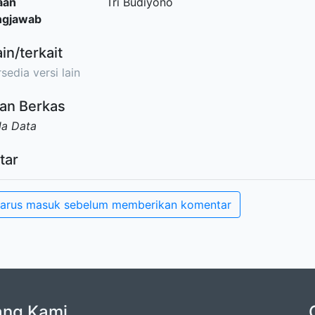
aan
Tri Budiyono
ngjawab
ain/terkait
sedia versi lain
an Berkas
da Data
tar
arus masuk sebelum memberikan komentar
ang Kami