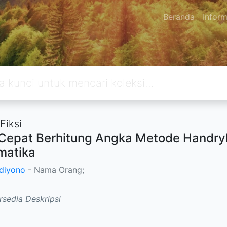
Beranda
Inform
Fiksi
Cepat Berhitung Angka Metode Handry
matika
udiyono
- Nama Orang;
rsedia Deskripsi