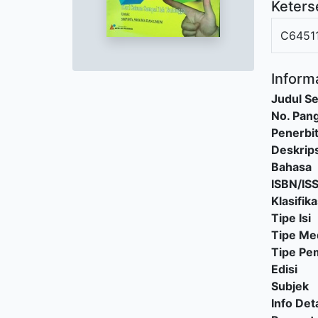
Keters
C64511
Informa
Judul Se
No. Pang
Penerbi
Deskrips
Bahasa
ISBN/IS
Klasifika
Tipe Isi
Tipe Me
Tipe P
Edisi
Subjek
Info Deta