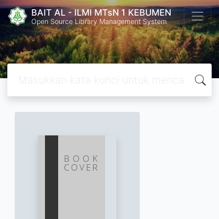
BAIT AL - ILMI MTsN 1 KEBUMEN
Open Source Library Management System