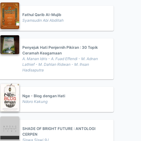
Fathul Qarib Al-Mujib
Syamsudin Abi Abdillah
Penyejuk Hati Penjernih Pikiran : 30 Topik
Ceramah Keagamaan
A. Manan Idris - A. Fuad Effendi - M. Adnan
Lathief - M. Dahlan Ridwan - M. Ihsan
Hadisaputra
Nge - Blog dengan Hati
Ndoro Kakung
SHADE OF BRIGHT FUTURE : ANTOLOGI
CERPEN
Siswa Siswi 9J