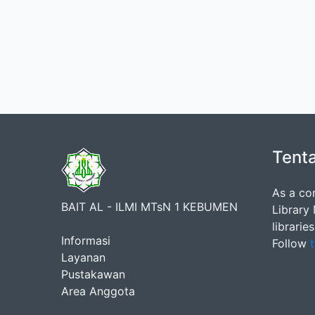
Tent
As a co
BAIT AL - ILMI MTsN 1 KEBUMEN
Library
librarie
Informasi
Follow
t
Layanan
Pustakawan
Area Anggota