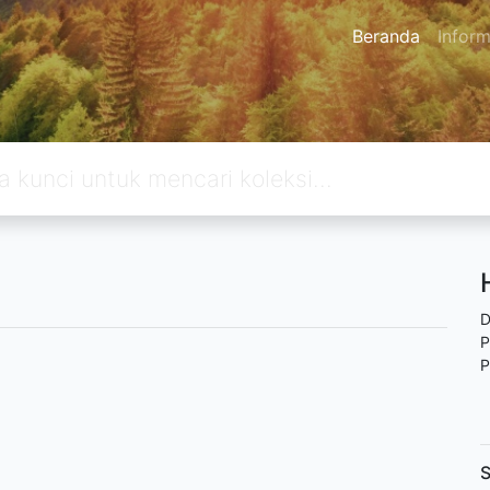
Beranda
Inform
D
P
P
S