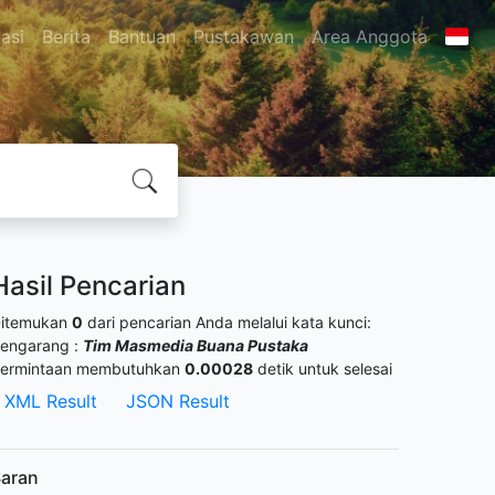
asi
Berita
Bantuan
Pustakawan
Area Anggota
Hasil Pencarian
itemukan
0
dari pencarian Anda melalui kata kunci:
engarang :
Tim Masmedia Buana Pustaka
ermintaan membutuhkan
0.00028
detik untuk selesai
XML Result
JSON Result
aran