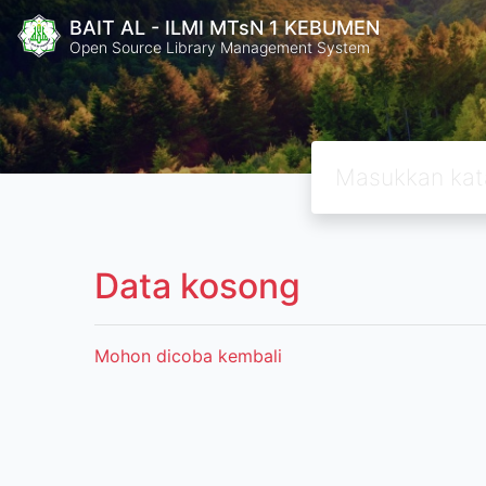
BAIT AL - ILMI MTsN 1 KEBUMEN
Open Source Library Management System
Data kosong
Mohon dicoba kembali