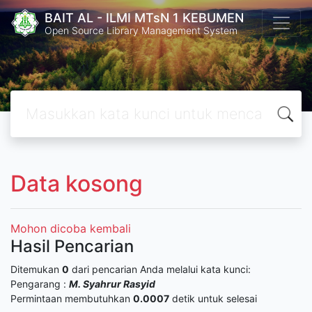
BAIT AL - ILMI MTsN 1 KEBUMEN
Open Source Library Management System
Data kosong
Mohon dicoba kembali
Hasil Pencarian
Ditemukan
0
dari pencarian Anda melalui kata kunci:
Pengarang :
M. Syahrur Rasyid
Permintaan membutuhkan
0.0007
detik untuk selesai