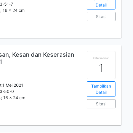
3-51-7
Detail
m.; 16 x 24 cm
Sitasi
esan, Kesan dan Keserasian
Ketersediaan
1
1
t.1 Mei 2021
Tampilkan
3-50-0
Detail
m.; 16 x 24 cm
Sitasi