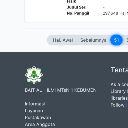
Fisik
Judul Seri
-
No. Panggil
297.648 Haj
Hal. Awal
Sebelumnya
51
Tent
As a co
BAIT AL - ILMI MTsN 1 KEBUMEN
Library
librarie
Informasi
Follow
t
Layanan
Pustakawan
Area Anggota