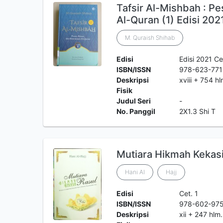
Tafsir Al-Mishbah : P
Al-Quran (1) Edisi 202
M. Quraish Shihab
Edisi
Edisi 2021 Ce
ISBN/ISSN
978-623-771
Deskripsi
xviii + 754 h
Fisik
Judul Seri
-
No. Panggil
2X1.3 Shi T
Mutiara Hikmah Kekasi
Hani Al
Hajj
Edisi
Cet. 1
ISBN/ISSN
978-602-97
Deskripsi
xii + 247 hlm