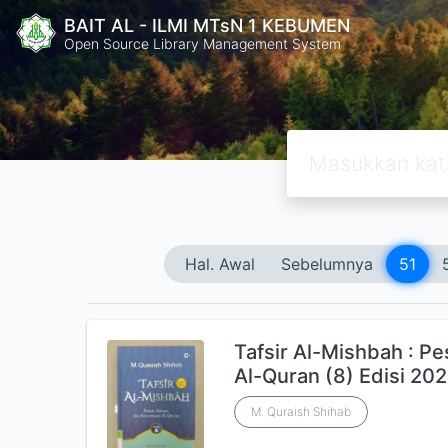
BAIT AL - ILMI MTsN 1 KEBUMEN
Open Source Library Management System
Hal. Awal
Sebelumnya
51
Tafsir Al-Mishbah : P
Al-Quran (8) Edisi 202
M. Quraish Shihab