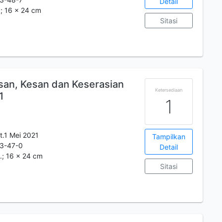
Detail
m.; 16 x 24 cm
Sitasi
esan, Kesan dan Keserasian
Ketersediaan
1
1
t.1 Mei 2021
Tampilkan
3-47-0
Detail
m.; 16 x 24 cm
Sitasi