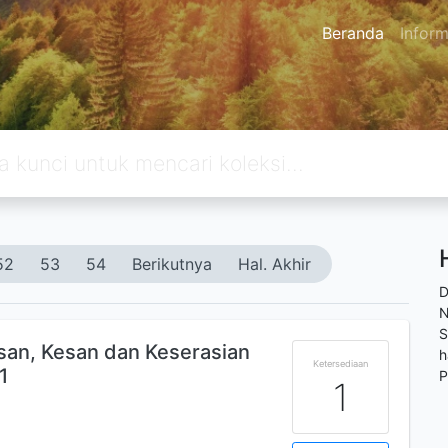
Beranda
Inform
52
53
54
Berikutnya
Hal. Akhir
D
N
S
esan, Kesan dan Keserasian
h
Ketersediaan
1
P
1