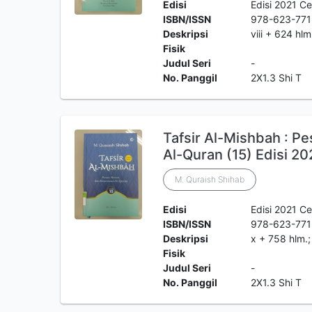
Edisi
Edisi 2021 Ce
ISBN/ISSN
978-623-771
Deskripsi
viii + 624 hl
Fisik
Judul Seri
-
No. Panggil
2X1.3 Shi T
Tafsir Al-Mishbah : P
Al-Quran (15) Edisi 20
M. Quraish Shihab
Edisi
Edisi 2021 Ce
ISBN/ISSN
978-623-771
Deskripsi
x + 758 hlm.
Fisik
Judul Seri
-
No. Panggil
2X1.3 Shi T