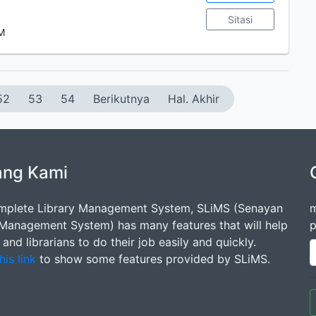
Sitasi
 M
52
53
54
Berikutnya
Hal. Akhir
ang Kami
mplete Library Management System, SLiMS (Senayan
m
 Management System) has many features that will help
p
s and librarians to do their job easily and quickly.
his link
to show some features provided by SLiMS.