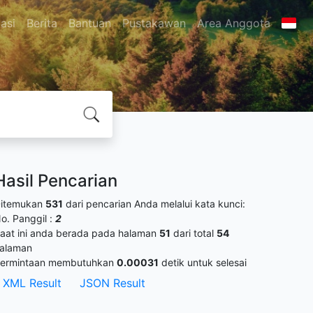
asi
Berita
Bantuan
Pustakawan
Area Anggota
Hasil Pencarian
itemukan
531
dari pencarian Anda melalui kata kunci:
o. Panggil :
2
aat ini anda berada pada halaman
51
dari total
54
alaman
ermintaan membutuhkan
0.00031
detik untuk selesai
XML Result
JSON Result