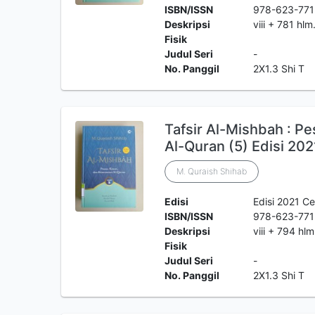
ISBN/ISSN
978-623-771
Deskripsi
viii + 781 hl
Fisik
Judul Seri
-
No. Panggil
2X1.3 Shi T
Tafsir Al-Mishbah : P
Al-Quran (5) Edisi 202
M. Quraish Shihab
Edisi
Edisi 2021 Ce
ISBN/ISSN
978-623-771
Deskripsi
viii + 794 hl
Fisik
Judul Seri
-
No. Panggil
2X1.3 Shi T