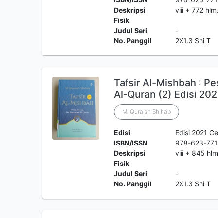
Deskripsi
viii + 772 hl
Fisik
Judul Seri
-
No. Panggil
2X1.3 Shi T
Tafsir Al-Mishbah : P
Al-Quran (2) Edisi 202
M. Quraish Shihab
Edisi
Edisi 2021 Ce
ISBN/ISSN
978-623-771
Deskripsi
viii + 845 hl
Fisik
Judul Seri
-
No. Panggil
2X1.3 Shi T