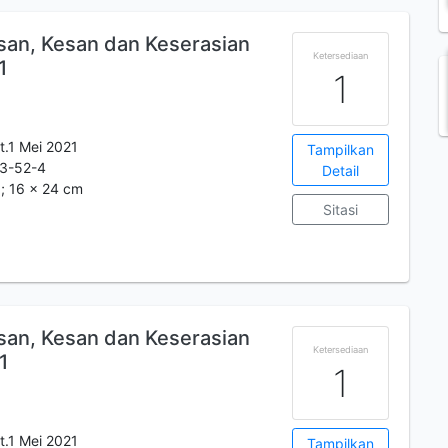
esan, Kesan dan Keserasian
Ketersediaan
1
1
t.1 Mei 2021
Tampilkan
3-52-4
Detail
m.; 16 x 24 cm
Sitasi
esan, Kesan dan Keserasian
Ketersediaan
1
1
t.1 Mei 2021
Tampilkan