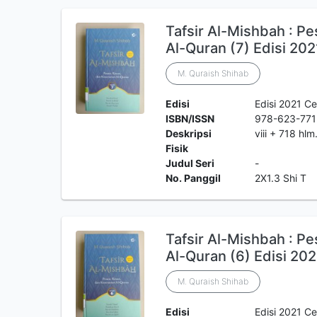
Tafsir Al-Mishbah : P
Al-Quran (7) Edisi 202
M. Quraish Shihab
Edisi
Edisi 2021 Ce
ISBN/ISSN
978-623-771
Deskripsi
viii + 718 hl
Fisik
Judul Seri
-
No. Panggil
2X1.3 Shi T
Tafsir Al-Mishbah : P
Al-Quran (6) Edisi 202
M. Quraish Shihab
Edisi
Edisi 2021 Ce