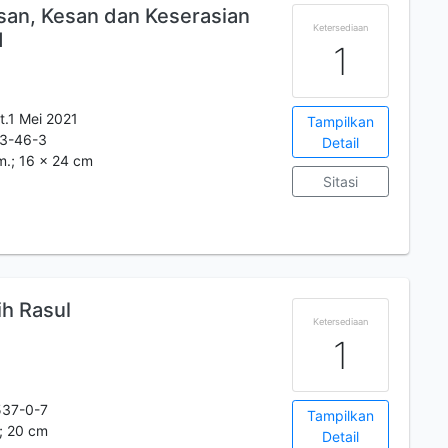
esan, Kesan dan Keserasian
Ketersediaan
1
1
t.1 Mei 2021
Tampilkan
3-46-3
Detail
lm.; 16 x 24 cm
Sitasi
h Rasul
Ketersediaan
1
537-0-7
Tampilkan
.; 20 cm
Detail