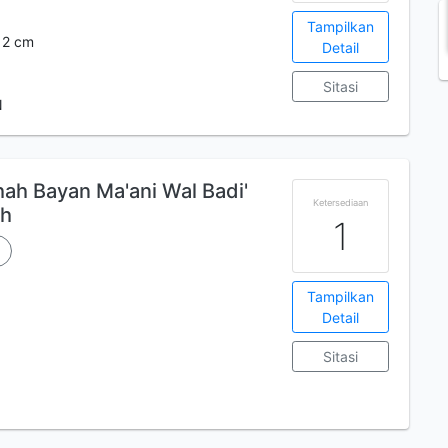
Tampilkan
 12 cm
Detail
Sitasi
N
ah Bayan Ma'ani Wal Badi'
Ketersediaan
ah
1
Tampilkan
Detail
Sitasi