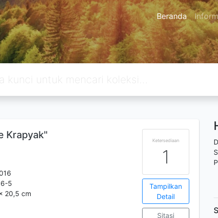
Beranda
Inform
e Krapyak"
Ketersediaan
D
1
S
P
2016
16-5
Tampilkan
 x 20,5 cm
Detail
S
Sitasi