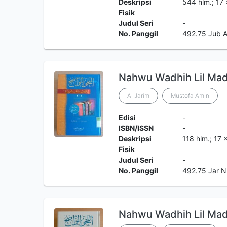
Deskripsi
544 hlm.; 17
Fisik
Judul Seri
-
No. Panggil
492.75 Jub 
Nahwu Wadhih Lil Mad
Al Jarim
Mustofa Amin
Edisi
-
ISBN/ISSN
-
Deskripsi
118 hlm.; 17
Fisik
Judul Seri
-
No. Panggil
492.75 Jar N
Nahwu Wadhih Lil Mada