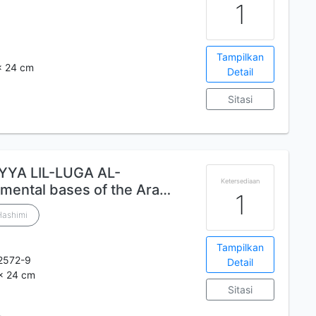
1
Tampilkan
 x 24 cm
Detail
Sitasi
YYA LIL-LUGA AL-
Ketersediaan
ental bases of the Ara…
1
Hashimi
Tampilkan
2572-9
Detail
 x 24 cm
Sitasi