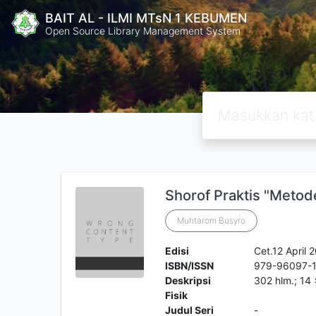
BAIT AL - ILMI MTsN 1 KEBUMEN
Open Source Library Management System
Shorof Praktis "Metod
Muhtarom Busyro
Edisi
Cet.12 April 
ISBN/ISSN
979-96097-
Deskripsi
302 hlm.; 14
Fisik
Judul Seri
-