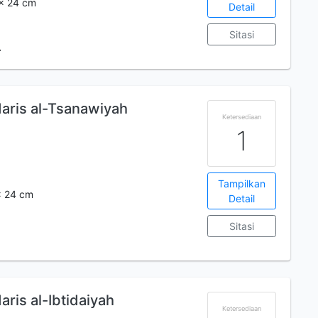
 x 24 cm
Detail
Sitasi
A
aris al-Tsanawiyah
Ketersediaan
1
Tampilkan
 x 24 cm
Detail
Sitasi
ris al-Ibtidaiyah
Ketersediaan