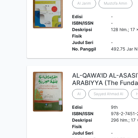
Al Jarim
Mustofa Amin
Edisi
-
ISBN/ISSN
-
Deskripsi
128 hlm.; 17
Fisik
Judul Seri
-
No. Panggil
492.75 Jar N
AL-QAWA'ID AL-ASASI
ARABIYYA (The Fundam
Al
Sayyed Ahmad Al
Edisi
9th
ISBN/ISSN
978-2-7451-
Deskripsi
296 hlm.; 17
Fisik
Judul Seri
-