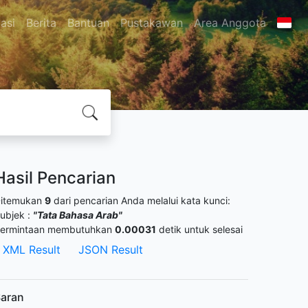
asi
Berita
Bantuan
Pustakawan
Area Anggota
Hasil Pencarian
itemukan
9
dari pencarian Anda melalui kata kunci:
ubjek :
"Tata Bahasa Arab"
ermintaan membutuhkan
0.00031
detik untuk selesai
XML Result
JSON Result
aran