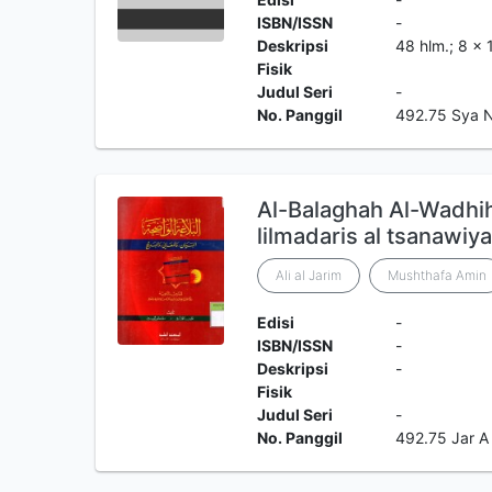
ISBN/ISSN
-
Deskripsi
48 hlm.; 8 x
Fisik
Judul Seri
-
No. Panggil
492.75 Sya 
Al-Balaghah Al-Wadhih
lilmadaris al tsanawiy
Ali al Jarim
Mushthafa Amin
Edisi
-
ISBN/ISSN
-
Deskripsi
-
Fisik
Judul Seri
-
No. Panggil
492.75 Jar A