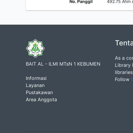
No. Panggil
492.75 Ahm 
Tent
As a co
BAIT AL - ILMI MTsN 1 KEBUMEN
Library
librarie
Informasi
Follow
t
Layanan
Pustakawan
Area Anggota