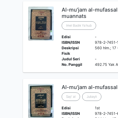
Al-mu'jam al-mufassal
muannats
Imel Badik Ya'kub
Edisi
-
ISBN/ISSN
978-2-7451-
Deskripsi
560 hlm.; 17
Fisik
Judul Seri
-
No. Panggil
492.75 Yak 
Al-mu'jam al-mufassal f
Saji' al
Jubayli
Edisi
1st
ISBN/ISSN
978-2-7451-