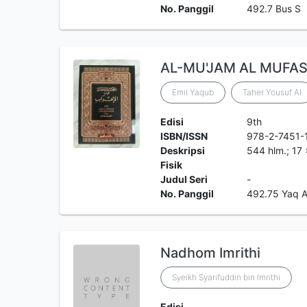
No. Panggil
492.7 Bus S
AL-MU'JAM AL MUFASS
Emil Yaqub
Taher Yousuf Al
Edisi
9th
ISBN/ISSN
978-2-7451-
Deskripsi
544 hlm.; 17
Fisik
Judul Seri
-
No. Panggil
492.75 Yaq 
Nadhom Imrithi
Syeikh Syarifuddin bin Imrithi
Edisi
-