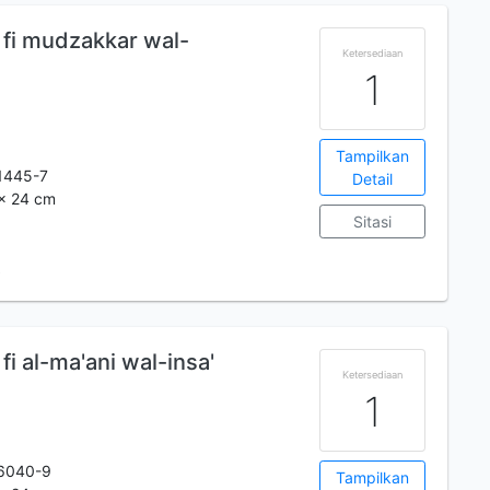
 fi mudzakkar wal-
Ketersediaan
1
Tampilkan
1445-7
Detail
 x 24 cm
Sitasi
A
i al-ma'ani wal-insa'
Ketersediaan
1
6040-9
Tampilkan