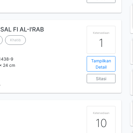
AL FI AL-I'RAB
Ketersediaan
1
Khatib
1438-9
Tampilkan
 x 24 cm
Detail
Sitasi
A
Ketersediaan
10