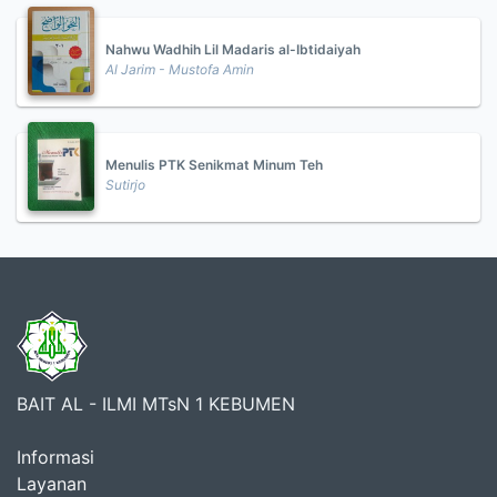
Nahwu Wadhih Lil Madaris al-Ibtidaiyah
Al Jarim - Mustofa Amin
Menulis PTK Senikmat Minum Teh
Sutirjo
BAIT AL - ILMI MTsN 1 KEBUMEN
Informasi
Layanan