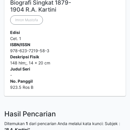
Biografi Singkat 1879-
1904 R.A. Kartini
Imron Mustofa
Edisi
Cet. 1
ISBN/ISSN
978-623-7219-58-3
Deskripsi Fisik
148 hlm;, 14 x 20 cm
Judul Seri
-
No. Panggil
923.5 Ros B
Hasil Pencarian
Ditemukan
1
dari pencarian Anda melalui kata kunci:
Subjek :
"R.A. Kartini"