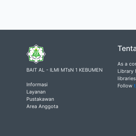
Tent
As a co
BAIT AL - ILMI MTsN 1 KEBUMEN
Library
librarie
Informasi
Follow
t
Layanan
Pustakawan
Area Anggota