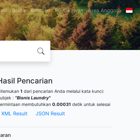
asi
Berita
Bantuan
Pustakawan
Area Anggota
Hasil Pencarian
itemukan
1
dari pencarian Anda melalui kata kunci:
ubjek :
"Bisnis Laundry"
ermintaan membutuhkan
0.00031
detik untuk selesai
XML Result
JSON Result
aran