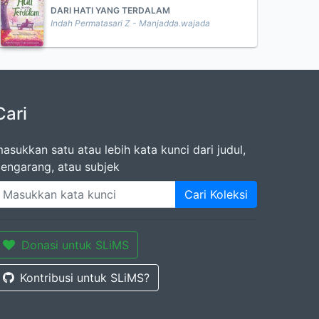
DARI HATI YANG TERDALAM
Indah Permatasari Z - Manjadda.wajada
Cari
asukkan satu atau lebih kata kunci dari judul,
engarang, atau subjek
Cari Koleksi
Donasi untuk SLiMS
Kontribusi untuk SLiMS?