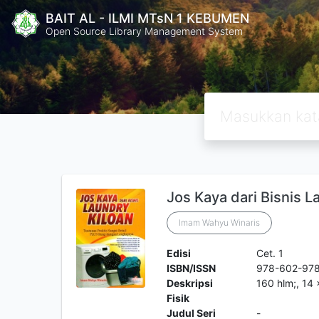
BAIT AL - ILMI MTsN 1 KEBUMEN
Open Source Library Management System
Jos Kaya dari Bisnis L
Imam Wahyu Winaris
Edisi
Cet. 1
ISBN/ISSN
978-602-97
Deskripsi
160 hlm;, 14
Fisik
Judul Seri
-