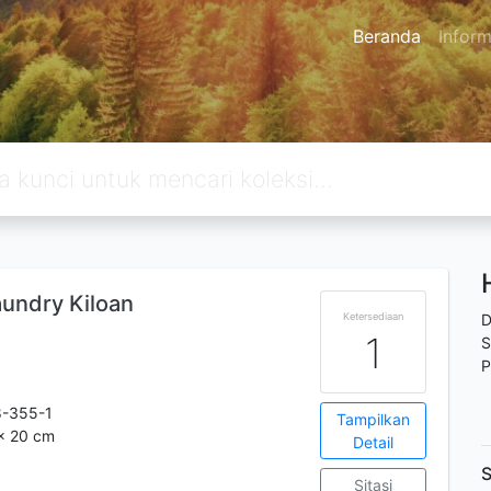
Beranda
Inform
aundry Kiloan
Ketersediaan
D
1
S
P
8-355-1
Tampilkan
 x 20 cm
Detail
S
Sitasi