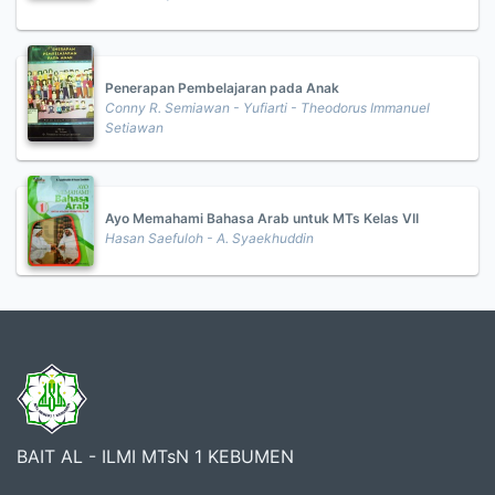
Penerapan Pembelajaran pada Anak
Conny R. Semiawan - Yufiarti - Theodorus Immanuel
Setiawan
Ayo Memahami Bahasa Arab untuk MTs Kelas VII
Hasan Saefuloh - A. Syaekhuddin
BAIT AL - ILMI MTsN 1 KEBUMEN