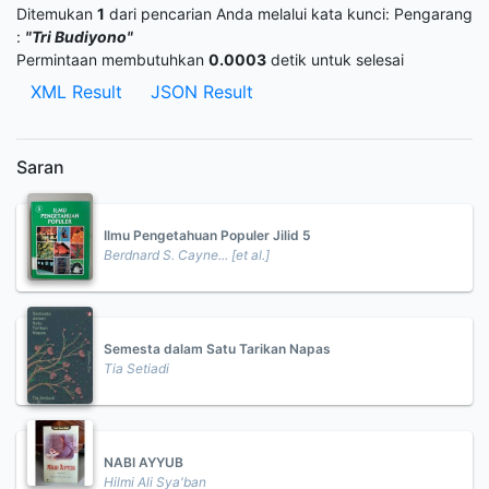
Ditemukan
1
dari pencarian Anda melalui kata kunci:
Pengarang
:
"Tri Budiyono"
Permintaan membutuhkan
0.0003
detik untuk selesai
XML Result
JSON Result
Saran
Ilmu Pengetahuan Populer Jilid 5
Berdnard S. Cayne... [et al.]
Semesta dalam Satu Tarikan Napas
Tia Setiadi
NABI AYYUB
Hilmi Ali Sya'ban