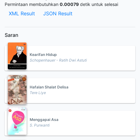
Permintaan membutuhkan
0.00079
detik untuk selesai
XML Result
JSON Result
Saran
Kearifan Hidup
Schopenhauer - Ratih Dwi Astuti
Hafalan Shalat Delisa
Tere Liye
Menggapai Asa
S. Purwanti